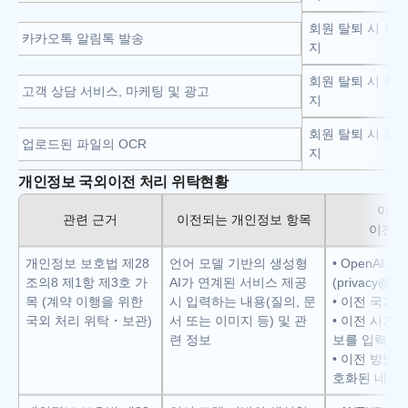
회원 탈퇴 시 혹은
카카오톡 알림톡 발송
지
회원 탈퇴 시 혹은
고객 상담 서비스, 마케팅 및 광고
지
회원 탈퇴 시 혹은
업로드된 파일의 OCR
지
개인정보 국외이전 처리 위탁현황
이전
관련 근거
이전되는 개인정보 항목
이전 
개인정보 보호법 제28
언어 모델 기반의 생성형 
• OpenAI,LLC
조의8 제1항 제3호 가
AI가 연계된 서비스 제공 
(privacy@op
목 (계약 이행을 위한 
시 입력하는 내용(질의, 문
• 이전 국가:
국외 처리 위탁・보관)
서 또는 이미지 등) 및 관
• 이전 시기
련 정보
보를 입력창에
• 이전 방법:
호화된 네트